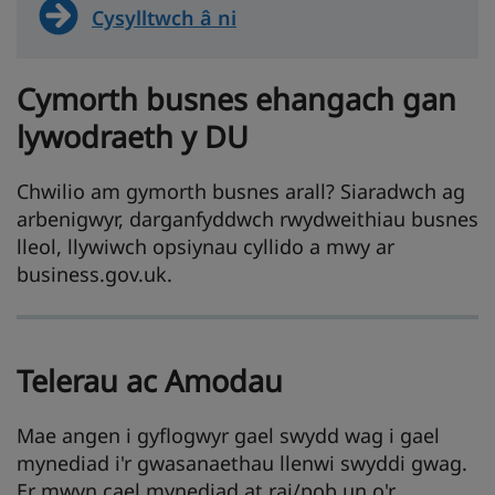
Cysylltwch â ni
Cymorth busnes ehangach gan
lywodraeth y DU
Chwilio am gymorth busnes arall? Siaradwch ag
arbenigwyr, darganfyddwch rwydweithiau busnes
lleol, llywiwch opsiynau cyllido a mwy ar
business.gov.uk.
Telerau ac Amodau
Mae angen i gyflogwyr gael swydd wag i gael
mynediad i'r gwasanaethau llenwi swyddi gwag.
Er mwyn cael mynediad at rai/pob un o'r