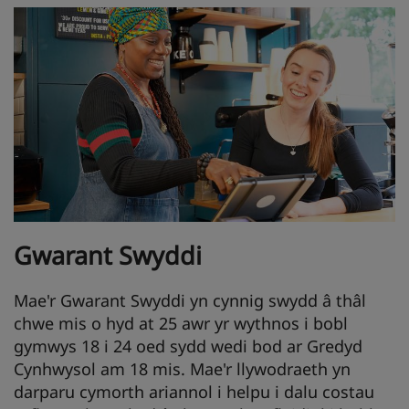
Gwarant Swyddi
Mae'r Gwarant Swyddi yn cynnig swydd â thâl
chwe mis o hyd at 25 awr yr wythnos i bobl
gymwys 18 i 24 oed sydd wedi bod ar Gredyd
Cynhwysol am 18 mis. Mae'r llywodraeth yn
darparu cymorth ariannol i helpu i dalu costau