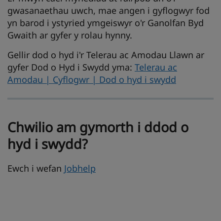
gwasanaethau uwch, mae angen i gyflogwyr fod
yn barod i ystyried ymgeiswyr o'r Ganolfan Byd
Gwaith ar gyfer y rolau hynny.
Gellir dod o hyd i'r Telerau ac Amodau Llawn ar
gyfer Dod o Hyd i Swydd yma:
Telerau ac
Amodau | Cyflogwr | Dod o hyd i swydd
Chwilio am gymorth i ddod o
hyd i swydd?
Ewch i wefan
Jobhelp