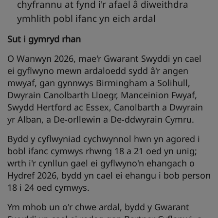
chyfrannu at fynd i'r afael â diweithdra
ymhlith pobl ifanc yn eich ardal
Sut i gymryd rhan
O Wanwyn 2026, mae'r Gwarant Swyddi yn cael
ei gyflwyno mewn ardaloedd sydd â'r angen
mwyaf, gan gynnwys Birmingham a Solihull,
Dwyrain Canolbarth Lloegr, Manceinion Fwyaf,
Swydd Hertford ac Essex, Canolbarth a Dwyrain
yr Alban, a De-orllewin a De-ddwyrain Cymru.
Bydd y cyflwyniad cychwynnol hwn yn agored i
bobl ifanc cymwys rhwng 18 a 21 oed yn unig;
wrth i'r cynllun gael ei gyflwyno'n ehangach o
Hydref 2026, bydd yn cael ei ehangu i bob person
18 i 24 oed cymwys.
Ym mhob un o'r chwe ardal, bydd y Gwarant