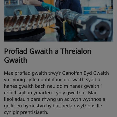
Profiad Gwaith a Threialon
Gwaith
Mae profiad gwaith trwy'r Ganolfan Byd Gwaith
yn cynnig cyfle i bobl ifanc ddi-waith sydd â
hanes gwaith bach neu ddim hanes gwaith i
ennill sgiliau ymarferol yn y gweithle. Mae
lleoliadau'n para rhwng un ac wyth wythnos a
gellir eu hymestyn hyd at bedair wythnos lle
cynigir prentisiaeth.