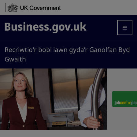
Skip to content
Business.gov.uk
Recriwtio'r bobl iawn gyda’r Ganolfan Byd
Gwaith