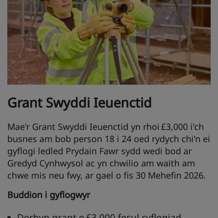
Grant Swyddi
Ieuenctid
Mae'r Grant Swyddi Ieuenctid yn rhoi £3,000 i'ch
busnes am bob person 18 i 24 oed rydych chi'n ei
gyflogi ledled Prydain Fawr sydd wedi bod ar
Gredyd Cynhwysol ac yn chwilio am waith am
chwe mis neu fwy, ar gael o fis 30 Mehefin 2026.
Buddion
i
gyflogwyr
Derbyn grant o £3,000 fesul cyflogiad