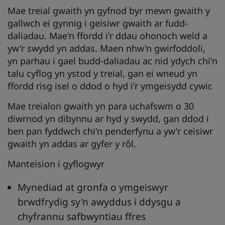
Mae treial gwaith yn gyfnod byr mewn gwaith y
gallwch ei gynnig i geisiwr gwaith ar fudd-
daliadau. Mae'n ffordd i'r ddau ohonoch weld a
yw'r swydd yn addas. Maen nhw'n gwirfoddoli,
yn parhau i gael budd-daliadau ac nid ydych chi'n
talu cyflog yn ystod y treial, gan ei wneud yn
ffordd risg isel o ddod o hyd i'r ymgeisydd cywir.
Mae treialon gwaith yn para uchafswm o 30
diwrnod yn dibynnu ar hyd y swydd, gan ddod i
ben pan fyddwch chi'n penderfynu a yw'r ceisiwr
gwaith yn addas ar gyfer y rôl.
Manteision i gyflogwyr
Mynediad at gronfa o ymgeiswyr
brwdfrydig sy'n awyddus i ddysgu a
chyfrannu safbwyntiau ffres