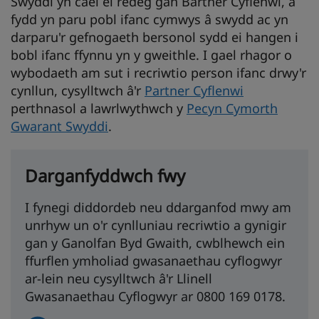
Swyddi yn cael ei redeg gan Bartner Cyflenwi, a
fydd yn paru pobl ifanc cymwys â swydd ac yn
darparu'r gefnogaeth bersonol sydd ei hangen i
bobl ifanc ffynnu yn y gweithle. I gael rhagor o
wybodaeth am sut i recriwtio person ifanc drwy'r
cynllun, cysylltwch â'r
Partner Cyflenwi
perthnasol a lawrlwythwch y
Pecyn Cymorth
Gwarant Swyddi
.
Darganfyddwch fwy
I fynegi diddordeb neu ddarganfod mwy am
unrhyw un o'r cynlluniau recriwtio a gynigir
gan y Ganolfan Byd Gwaith, cwblhewch ein
ffurflen ymholiad gwasanaethau cyflogwyr
ar-lein neu cysylltwch â'r Llinell
Gwasanaethau Cyflogwyr ar 0800 169 0178.