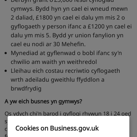
cymwys. Bydd hyn yn cael ei wneud mewn
2 daliad, £1800 yn cael ei dalu ym mis 2 o
gyflogaeth y person ifanc a £1200 yn cael ei
dalu ym mis 5. Bydd yr union fanylion yn
cael eu nodi ar 30 Mehefin.
Mynediad at gyflenwad o bobl ifanc sy'n
chwilio am waith yn weithredol
Lleihau eich costau recriwtio cyflogaeth
wrth adeiladu gweithlu ffyddlon a
brwdfrydig
A
yw
eich
busnes
yn
gymwys?
Os ydych chi'n barod i gyflogi rhywun 18 i 24 oed
sydd wedi bod ar Gredyd Cynhwysol ac yn
Cookies on Business.gov.uk
chwilio am waith am chwe mis neu fwy, gallech
fod yn gymwys ar gyfer y Grant Swyddi