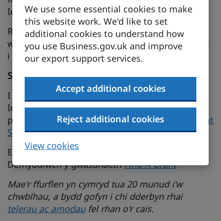
We use some essential cookies to make
Ieuenctid.
this website work. We'd like to set
Rhaid i swyddi fod yn o leiaf am 25 awr yr
additional cookies to understand how
wythnos a disgwylir iddynt bara am o leiaf 4 mis
you use Business.gov.uk and improve
i fod yn gymwys i gael Grant Swyddi Ieuenctid.
our export support services.
Sut
i
gymryd
rhan
Accept additional cookies
I gael gwybod mwy am sut y gall y Grant Swyddi
Ieuenctid eich helpu gyda chyllid i recriwtio
Reject additional cookies
person ifanc, lawrlwythwch
Becyn Cymorth Grant
Swyddi Leuenctid
.
View cookies
Eisiau gwneud cais am grant heddiw?
Defnyddiwch y gwasanaeth
Find A Grant
Mae'r ffurflen yn cymryd tua 20 munud i’w
chwblhau, a bydd gofyn i chi dderbyn rhai
telerau ac amodau
fel rhan o'r cais.