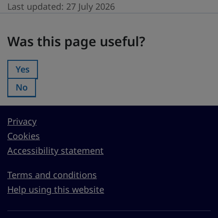
Last updated:
27 July 2026
Was this page useful?
Was this page useful?
Yes
Was this page useful?:
No
Was this page useful?:
Privacy
Cookies
Accessibility statement
Terms and conditions
Help using this website