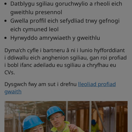
Datblygu sgiliau goruchwylio a rheoli eich
gweithlu presennol
Gwella proffil eich sefydliad trwy gefnogi
eich cymuned leol
Hyrwyddo amrywiaeth y gweithlu
Dyma'ch cyfle i bartneru â ni i lunio hyfforddiant
i ddiwallu eich anghenion sgiliau, gan roi profiad
i bobl ifanc adeiladu eu sgiliau a chryfhau eu
CVs.
Dysgwch fwy am sut i drefnu
lleoliad profiad
gwaith