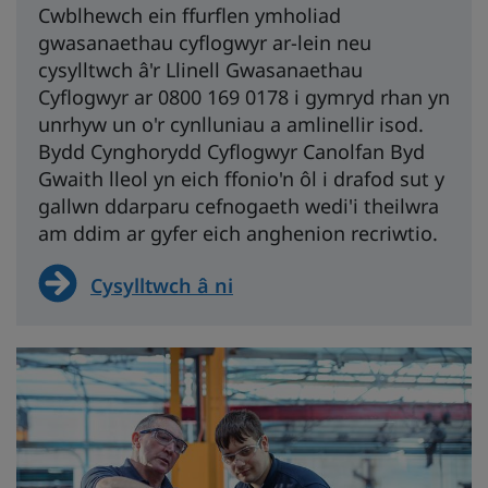
Cwblhewch ein ffurflen ymholiad
gwasanaethau cyflogwyr ar-lein neu
cysylltwch â'r Llinell Gwasanaethau
Cyflogwyr ar 0800 169 0178 i gymryd rhan yn
unrhyw un o'r cynlluniau a amlinellir isod.
Bydd Cynghorydd Cyflogwyr Canolfan Byd
Gwaith lleol yn eich ffonio'n ôl i drafod sut y
gallwn ddarparu cefnogaeth wedi'i theilwra
am ddim ar gyfer eich anghenion recriwtio.
Cysylltwch â ni