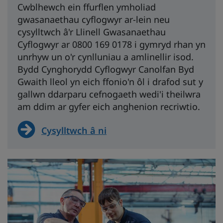
Cwblhewch ein ffurflen ymholiad
gwasanaethau cyflogwyr ar-lein neu
cysylltwch â'r Llinell Gwasanaethau
Cyflogwyr ar 0800 169 0178 i gymryd rhan yn
unrhyw un o'r cynlluniau a amlinellir isod.
Bydd Cynghorydd Cyflogwyr Canolfan Byd
Gwaith lleol yn eich ffonio'n ôl i drafod sut y
gallwn ddarparu cefnogaeth wedi'i theilwra
am ddim ar gyfer eich anghenion recriwtio.
Cysylltwch â ni