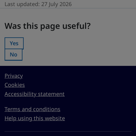
Last updated:
27 July 2026
Was this page useful?
Was this page useful?
Yes
Was this page useful?:
No
Was this page useful?:
Privacy
Cookies
Accessibility statement
Terms and conditions
Help using this website