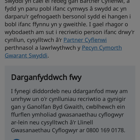
Swyddi yn cael ei redeg gan Bartner Cyflenwi, a
fydd yn paru pobl ifanc cymwys â swydd ac yn
darparu'r gefnogaeth bersonol sydd ei hangen i
bobl ifanc ffynnu yn y gweithle. I gael rhagor o
wybodaeth am sut i recriwtio person ifanc drwy'r
cynllun, cysylltwch â'r
Partner Cyflenwi
perthnasol a lawrlwythwch y
Pecyn Cymorth
Gwarant Swyddi
.
Darganfyddwch fwy
I fynegi diddordeb neu ddarganfod mwy am
unrhyw un o'r cynlluniau recriwtio a gynigir
gan y Ganolfan Byd Gwaith, cwblhewch ein
ffurflen ymholiad gwasanaethau cyflogwyr
ar-lein neu cysylltwch â'r Llinell
Gwasanaethau Cyflogwyr ar 0800 169 0178.