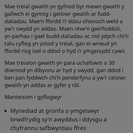
Mae treial gwaith yn gyfnod byr mewn gwaith y
gallwch ei gynnig i geisiwr gwaith ar fudd-
daliadau. Mae'n ffordd i'r ddau ohonoch weld a
yw'r swydd yn addas. Maen nhw'n gwirfoddoli,
yn parhau i gael budd-daliadau ac nid ydych chi'n
talu cyflog yn ystod y treial, gan ei wneud yn
ffordd risg isel o ddod o hyd i'r ymgeisydd cywir.
Mae treialon gwaith yn para uchafswm o 30
diwrnod yn dibynnu ar hyd y swydd, gan ddod i
ben pan fyddwch chi'n penderfynu a yw'r ceisiwr
gwaith yn addas ar gyfer y rôl.
Manteision i gyflogwyr
Mynediad at gronfa o ymgeiswyr
brwdfrydig sy'n awyddus i ddysgu a
chyfrannu safbwyntiau ffres