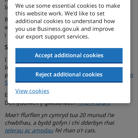
We use some essential cookies to make
Ieuenctid.
this website work. We'd like to set
Rhaid i swyddi fod yn o leiaf am 25 awr yr
additional cookies to understand how
wythnos a disgwylir iddynt bara am o leiaf 4 mis
you use Business.gov.uk and improve
i fod yn gymwys i gael Grant Swyddi Ieuenctid.
our export support services.
Sut
i
gymryd
rhan
Accept additional cookies
I gael gwybod mwy am sut y gall y Grant Swyddi
Ieuenctid eich helpu gyda chyllid i recriwtio
Reject additional cookies
person ifanc, lawrlwythwch
Becyn Cymorth Grant
Swyddi Leuenctid
.
View cookies
Eisiau gwneud cais am grant heddiw?
Defnyddiwch y gwasanaeth
Find A Grant
Mae'r ffurflen yn cymryd tua 20 munud i’w
chwblhau, a bydd gofyn i chi dderbyn rhai
telerau ac amodau
fel rhan o'r cais.