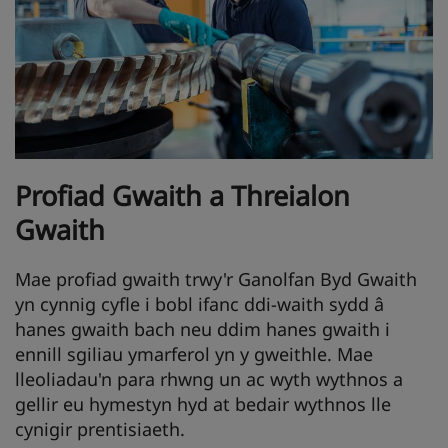
Profiad Gwaith a Threialon
Gwaith
Mae profiad gwaith trwy'r Ganolfan Byd Gwaith
yn cynnig cyfle i bobl ifanc ddi-waith sydd â
hanes gwaith bach neu ddim hanes gwaith i
ennill sgiliau ymarferol yn y gweithle. Mae
lleoliadau'n para rhwng un ac wyth wythnos a
gellir eu hymestyn hyd at bedair wythnos lle
cynigir prentisiaeth.