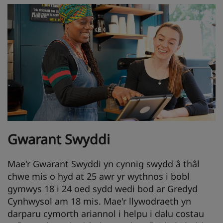
Gwarant Swyddi
Mae'r Gwarant Swyddi yn cynnig swydd â thâl
chwe mis o hyd at 25 awr yr wythnos i bobl
gymwys 18 i 24 oed sydd wedi bod ar Gredyd
Cynhwysol am 18 mis. Mae'r llywodraeth yn
darparu cymorth ariannol i helpu i dalu costau