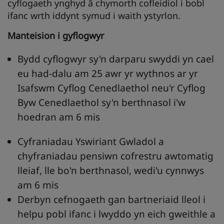
cyflogaeth ynghyd â chymorth cofleidiol i bobl
ifanc wrth iddynt symud i waith ystyrlon.
Manteision i gyflogwyr
Bydd cyflogwyr sy'n darparu swyddi yn cael
eu had-dalu am 25 awr yr wythnos ar yr
Isafswm Cyflog Cenedlaethol neu'r Cyflog
Byw Cenedlaethol sy'n berthnasol i'w
hoedran am 6 mis
Cyfraniadau Yswiriant Gwladol a
chyfraniadau pensiwn cofrestru awtomatig
lleiaf, lle bo'n berthnasol, wedi'u cynnwys
am 6 mis
Derbyn cefnogaeth gan bartneriaid lleol i
helpu pobl ifanc i lwyddo yn eich gweithle a