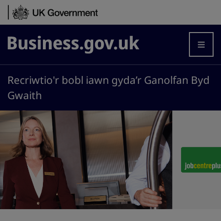
Skip to content
Business.gov.uk
Recriwtio'r bobl iawn gyda’r Ganolfan Byd
Gwaith