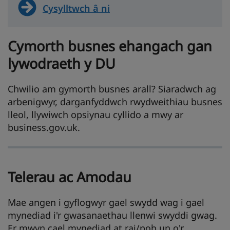
Cysylltwch â ni
Cymorth busnes ehangach gan
lywodraeth y DU
Chwilio am gymorth busnes arall? Siaradwch ag
arbenigwyr, darganfyddwch rwydweithiau busnes
lleol, llywiwch opsiynau cyllido a mwy ar
business.gov.uk.
Telerau ac Amodau
Mae angen i gyflogwyr gael swydd wag i gael
mynediad i'r gwasanaethau llenwi swyddi gwag.
Er mwyn cael mynediad at rai/pob un o'r