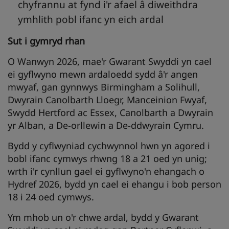
chyfrannu at fynd i'r afael â diweithdra
ymhlith pobl ifanc yn eich ardal
Sut i gymryd rhan
O Wanwyn 2026, mae'r Gwarant Swyddi yn cael
ei gyflwyno mewn ardaloedd sydd â'r angen
mwyaf, gan gynnwys Birmingham a Solihull,
Dwyrain Canolbarth Lloegr, Manceinion Fwyaf,
Swydd Hertford ac Essex, Canolbarth a Dwyrain
yr Alban, a De-orllewin a De-ddwyrain Cymru.
Bydd y cyflwyniad cychwynnol hwn yn agored i
bobl ifanc cymwys rhwng 18 a 21 oed yn unig;
wrth i'r cynllun gael ei gyflwyno'n ehangach o
Hydref 2026, bydd yn cael ei ehangu i bob person
18 i 24 oed cymwys.
Ym mhob un o'r chwe ardal, bydd y Gwarant