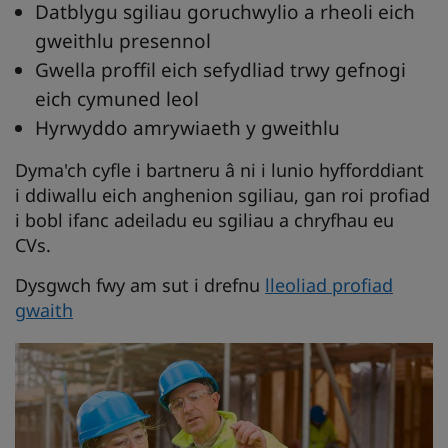
Datblygu sgiliau goruchwylio a rheoli eich
gweithlu presennol
Gwella proffil eich sefydliad trwy gefnogi
eich cymuned leol
Hyrwyddo amrywiaeth y gweithlu
Dyma'ch cyfle i bartneru â ni i lunio hyfforddiant
i ddiwallu eich anghenion sgiliau, gan roi profiad
i bobl ifanc adeiladu eu sgiliau a chryfhau eu
CVs.
Dysgwch fwy am sut i drefnu
lleoliad profiad
gwaith