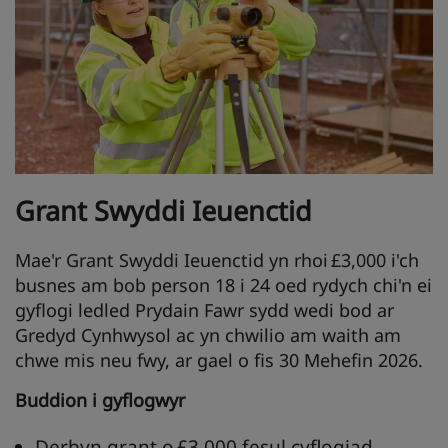
Grant Swyddi
Ieuenctid
Mae'r Grant Swyddi Ieuenctid yn rhoi £3,000 i'ch
busnes am bob person 18 i 24 oed rydych chi'n ei
gyflogi ledled Prydain Fawr sydd wedi bod ar
Gredyd Cynhwysol ac yn chwilio am waith am
chwe mis neu fwy, ar gael o fis 30 Mehefin 2026.
Buddion
i
gyflogwyr
Derbyn grant o £3,000 fesul cyflogiad