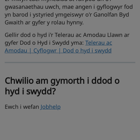
gwasanaethau uwch, mae angen i gyflogwyr fod
yn barod i ystyried ymgeiswyr o'r Ganolfan Byd
Gwaith ar gyfer y rolau hynny.
Gellir dod o hyd i'r Telerau ac Amodau Llawn ar
gyfer Dod o Hyd i Swydd yma:
Telerau ac
Amodau | Cyflogwr | Dod o hyd i swydd
Chwilio am gymorth i ddod o
hyd i swydd?
Ewch i wefan
Jobhelp