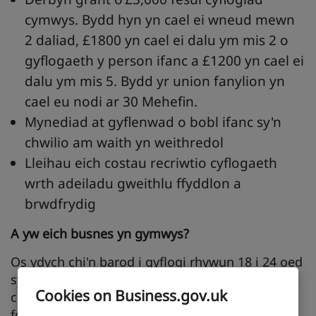
cymwys. Bydd hyn yn cael ei wneud mewn
2 daliad, £1800 yn cael ei dalu ym mis 2 o
gyflogaeth y person ifanc a £1200 yn cael ei
dalu ym mis 5. Bydd yr union fanylion yn
cael eu nodi ar 30 Mehefin.
Mynediad at gyflenwad o bobl ifanc sy'n
chwilio am waith yn weithredol
Lleihau eich costau recriwtio cyflogaeth
wrth adeiladu gweithlu ffyddlon a
brwdfrydig
A
yw
eich
busnes
yn
gymwys?
Os ydych chi'n barod i gyflogi rhywun 18 i 24 oed
sydd wedi bod ar Gredyd Cynhwysol ac yn
Cookies on Business.gov.uk
chwilio am waith am chwe mis neu fwy, gallech
fod yn gymwys ar gyfer y Grant Swyddi