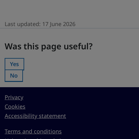
Last updated:
17 June 2026
Was this page useful?
Was this page useful?
Yes
Was this page useful?:
No
Was this page useful?:
Privacy
Cookies
Accessibility statement
Terms and conditions