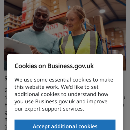
Cookies on Business.gov.uk
Sefydlu Hyb Ieuenctid newydd
We use some essential cookies to make
this website work. We'd like to set
Gall cyflogwyr gynnal Hyb Ieuenctid drwy
additional cookies to understand how
ddarparu lle i bobl ifanc (16-24) a gweithio gyda'u
you use Business.gov.uk and improve
Harweinydd Gwasanaeth lleol i helpu pobl ifanc i
our export support services.
gael gwaith. Mae cyflogwyr yn darparu'r safle ac
mae'r Ganolfan Byd Gwaith yn darparu anogwyr
gwaith ar y safle a chefnogaeth partneriaeth.
Accept additional cookies