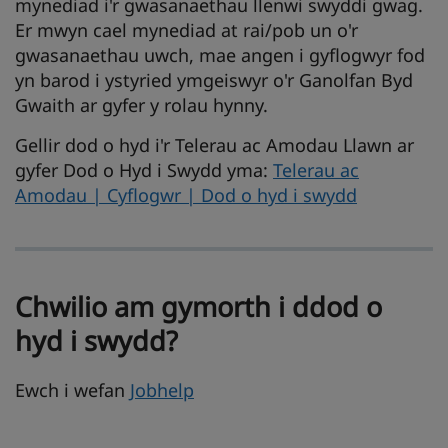
mynediad i'r gwasanaethau llenwi swyddi gwag.
Er mwyn cael mynediad at rai/pob un o'r
gwasanaethau uwch, mae angen i gyflogwyr fod
yn barod i ystyried ymgeiswyr o'r Ganolfan Byd
Gwaith ar gyfer y rolau hynny.
Gellir dod o hyd i'r Telerau ac Amodau Llawn ar
gyfer Dod o Hyd i Swydd yma:
Telerau ac
Amodau | Cyflogwr | Dod o hyd i swydd
Chwilio am gymorth i ddod o
hyd i swydd?
Ewch i wefan
Jobhelp