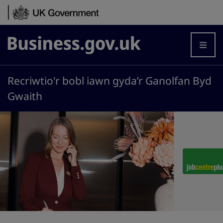
Skip to content
Business.gov.uk
Recriwtio'r bobl iawn gyda’r Ganolfan Byd
Gwaith