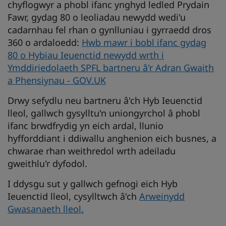
chyflogwyr a phobl ifanc ynghyd ledled Prydain
Fawr, gydag 80 o leoliadau newydd wedi'u
cadarnhau fel rhan o gynlluniau i gyrraedd dros
360 o ardaloedd:
Hwb mawr i bobl ifanc gydag
80 o Hybiau Ieuenctid newydd wrth i
Ymddiriedolaeth SPFL bartneru â'r Adran Gwaith
a Phensiynau - GOV.UK
Drwy sefydlu neu bartneru â'ch Hyb Ieuenctid
lleol, gallwch gysylltu'n uniongyrchol â phobl
ifanc brwdfrydig yn eich ardal, llunio
hyfforddiant i ddiwallu anghenion eich busnes, a
chwarae rhan weithredol wrth adeiladu
gweithlu'r dyfodol.
I ddysgu sut y gallwch gefnogi eich Hyb
Ieuenctid lleol, cysylltwch â'ch
Arweinydd
Gwasanaeth lleol.