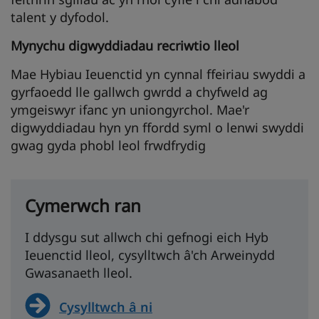
talent y dyfodol.
Mynychu digwyddiadau recriwtio lleol
Mae Hybiau Ieuenctid yn cynnal ffeiriau swyddi a
gyrfaoedd lle gallwch gwrdd a chyfweld ag
ymgeiswyr ifanc yn uniongyrchol. Mae'r
digwyddiadau hyn yn ffordd syml o lenwi swyddi
gwag gyda phobl leol frwdfrydig
Cymerwch ran
I ddysgu sut allwch chi gefnogi eich Hyb
Ieuenctid lleol, cysylltwch â'ch Arweinydd
Gwasanaeth lleol.
Cysylltwch â ni