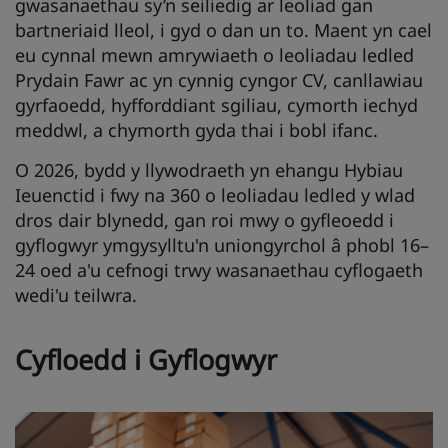
gwasanaethau sy’n seiliedig ar leoliad gan
bartneriaid lleol, i gyd o dan un to. Maent yn cael
eu cynnal mewn amrywiaeth o leoliadau ledled
Prydain Fawr ac yn cynnig cyngor CV, canllawiau
gyrfaoedd, hyfforddiant sgiliau, cymorth iechyd
meddwl, a chymorth gyda thai i bobl ifanc.
O 2026, bydd y llywodraeth yn ehangu Hybiau
Ieuenctid i fwy na 360 o leoliadau ledled y wlad
dros dair blynedd, gan roi mwy o gyfleoedd i
gyflogwyr ymgysylltu'n uniongyrchol â phobl 16–
24 oed a'u cefnogi trwy wasanaethau cyflogaeth
wedi'u teilwra.
Cyfloedd i Gyflogwyr